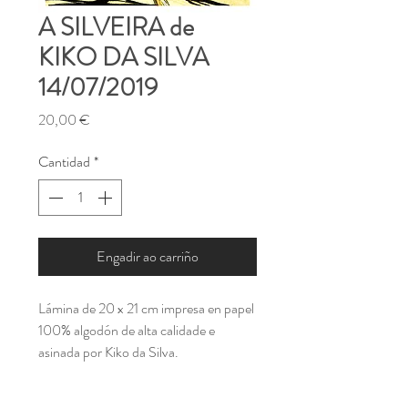
A SILVEIRA de
KIKO DA SILVA
14/07/2019
Precio
20,00 €
Cantidad
*
Engadir ao carriño
Lámina de 20 x 21 cm impresa en papel
100% algodón de alta calidade e
asinada por Kiko da Silva.