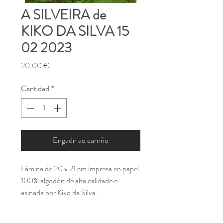
A SILVEIRA de
KIKO DA SILVA 15
02 2023
Precio
20,00 €
Cantidad
*
Engadir ao carriño
Lámina de 20 x 21 cm impresa en papel
100% algodón de alta calidade e
asinada por Kiko da Silva.